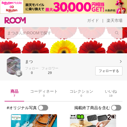
ガイド
楽天市場
|
まつ
フォロー
フォロワー
フォローする
0
29
商品
コーディネート
コレクション
いいね
7
0
0
19
#オリジナル写真
掲載終了商品を含む