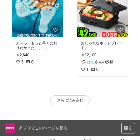
え～っ、もっと早くに知
おしゃれなホットプレー
りたかった、、、。
ト。
￥2,640
￥12,100
3
0
さんの投稿
はち
1
0
さらに読み込む
アプリでこのページを見る
開く