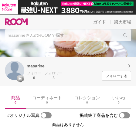
ガイド
楽天市場
|
masarine
フォロー
フォロワー
フォローする
0
3
商品
コーディネート
コレクション
いいね
0
0
0
0
#オリジナル写真
掲載終了商品を含む
商品はありません