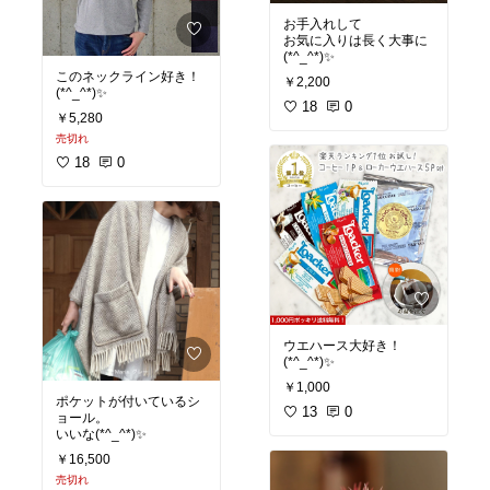
お手入れして
お気に入りは長く大事に
(*^_^*)✨
このネックライン好き！
￥2,200
(*^_^*)✨
18
0
￥5,280
売切れ
18
0
ウエハース大好き！
(*^_^*)✨
￥1,000
ポケットが付いているシ
13
0
ョール。
いいな(*^_^*)✨
￥16,500
売切れ