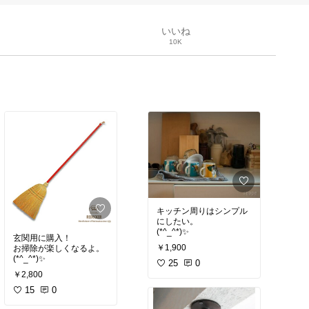
いいね
10K
キッチン周りはシンプル
にしたい。
(*^_^*)✨
玄関用に購入！
￥1,900
お掃除が楽しくなるよ。
(*^_^*)✨
25
0
￥2,800
15
0