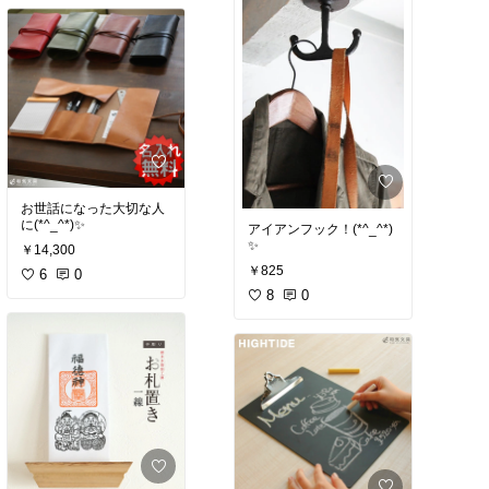
お世話になった大切な人
に(*^_^*)✨
アイアンフック！(*^_^*)
✨
￥14,300
￥825
6
0
8
0