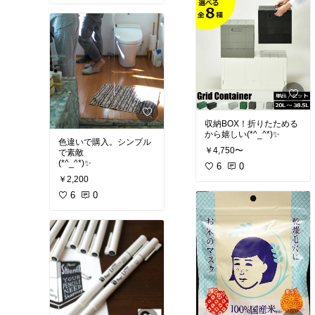
収納BOX！折りたためる
から嬉しい(*^_^*)✨
色違いで購入。シンプル
￥4,750〜
で素敵
(*^_^*)✨
6
0
￥2,200
6
0