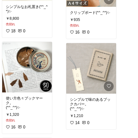
シンプルなお札置き(*^_^
*)✨
クリップボード(*^_^*)✨
￥8,800
￥935
売切れ
売切れ
18
0
16
0
使い方色々ブックマー
シンプルで味のあるブッ
ク。
クカバー。
(*^_^*)✨
(*^_^*)✨
￥1,320
￥1,210
売切れ
14
0
16
0