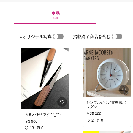
商品
650
#オリジナル写真
掲載終了商品を含む
シンプルだけど存在感バ
ッグン！
￥25,300
あると便利です(*^_^*)
2
0
￥3,960
13
0