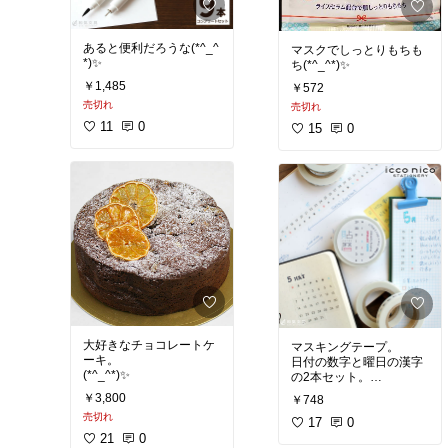
あると便利だろうな(*^_^
マスクでしっとりもちも
*)✨
ち(*^_^*)✨
￥1,485
￥572
売切れ
売切れ
11
0
15
0
大好きなチョコレートケ
マスキングテープ。
ーキ。
日付の数字と曜日の漢字
(*^_^*)✨
の2本セット。
日付と曜日が縦に並ぶタ
￥3,800
￥748
イプと、
売切れ
横に並ぶタイプ。
17
0
(*^_^*)✨
21
0