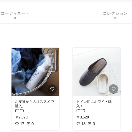
コーディネート
コレクション
0
0
お友達からのオススメで
トイレ用にホワイト購
購入。
入！
(*^^*)
(*^^*)
￥2,398
￥3,520
17
0
18
0