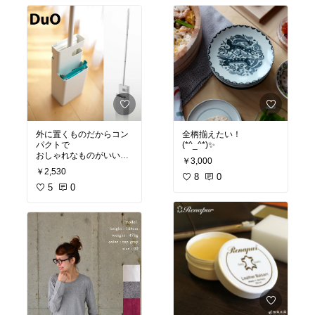
外に置くものだからコン
全柄揃えたい！
パクトで
(*^_^*)✨
おしゃれなものがいい！
￥3,000
(*^_^*)✨
￥2,530
8
0
5
0