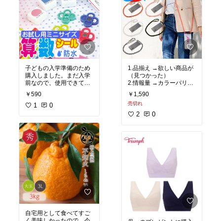
子どもの入学準備のため
1.品揃え →欲しい商品が
購入しました。まだ入学
（見つかった）
前なので、使用できてい
2.情報量 →カラーバリエ
ませんが、シールがたく
ーションの画像が（あっ
￥590
￥1,590
さんあるので色々なもの
た）
売切れ
に貼れそうです。
1
0
3.決済方法 →希望の決済
方法が（あった）
2
0
4.スタッフの対応 →配送
メール連絡が（あった）
5.配送 →思ったより（早
自宅用として食べてすご
く美味しかったので、今