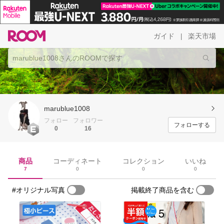
ガイド
楽天市場
|
marublue1008
フォロー
フォロワー
フォローする
0
16
商品
コーディネート
コレクション
いいね
7
0
0
0
#オリジナル写真
掲載終了商品を含む