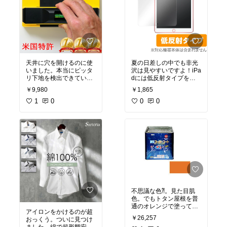
天井に穴を開けるのに使
夏の日差しの中でも非光
いました。本当にピッタ
沢は見やすいですよ！iPa
リ下地を検出できていた
dには低反射タイプを！
ので感動！
買いました！
￥9,980
￥1,865
1
0
0
0
不思議な色⁈。見た目肌
色。でもトタン屋根を普
通のオレンジで塗って、
アイロンをかけるのが超
木部をこれで塗るとアラ
￥26,257
おっくう。ついに見つけ
不思議。オレンジの光と