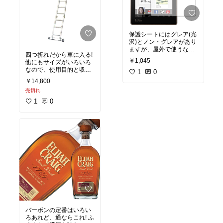
保護シートにはグレア(光
沢)とノン・グレアがあり
ますが、屋外で使うなら
四つ折れだから車に入る!
こちらのノン・グレア! 反
￥1,045
他にもサイズがいろいろ
射が少ないので明るいと
なので、使用目的と収納
ころでも見やすいので
1
0
スペースとを良く考えて
す。貼るのも簡単。
￥14,800
買いましょう。安定性抜
売切れ
群!
1
0
バーボンの定番はいろい
ろあれど、通ならこれ! ふ