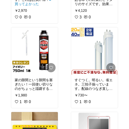
買ってよかった
リのサイズです。効果の
ほどは不明ですが、これ
￥2,970
￥4,120
を二本使います。
0
0
3
0
家の隙間という隙間を塞
すぐつく。明るい。省エ
ぎたい！一回使い切りな
ネ。三拍子揃っていま
のがちょっと躊躇すると
す。配線のつなぎ直しで
ころ。
もっと節電できるような
￥1,980
￥730〜
ので、トライしてみよう
1
0
と思います。
1
0