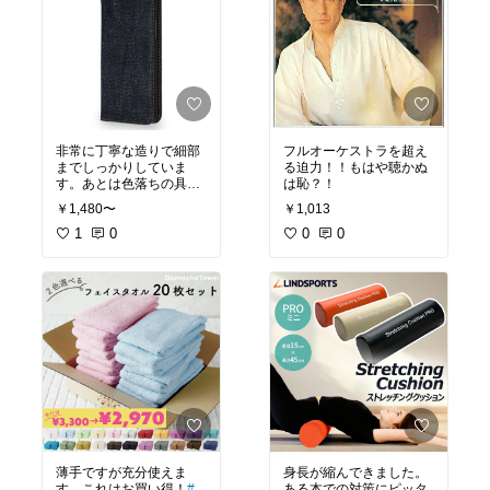
非常に丁寧な造りで細部
フルオーケストラを超え
までしっかりしていま
る迫力！！もはや聴かぬ
す。あとは色落ちの具合
は恥？！
と耐久性ですね。期待の
￥1,480〜
￥1,013
星５つ。
1
0
0
0
薄手ですが充分使えま
身長が縮んできました。
す。これはお買い得！
#
ある本での対策にピッタ