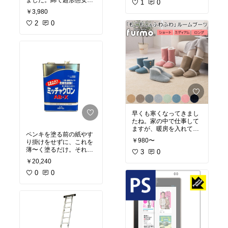
ました。綿で超形態安
影のハーモニー。お試し
1
0
定！洗濯後返品ＯＫ!３着
あれ。もっと小さいサイ
￥3,980
買いました！
ズもありますよ。
2
0
早くも寒くなってきまし
たね。家の中で仕事して
ますが、暖房を入れてい
ペンキを塗る前の紙やす
ても足の冷えが辛かっ
￥980〜
り掛けをせずに、これを
た。そんな時勧められた
薄〜く塗るだけ。それで
のがコレ！今年はひとつ
3
0
むしろしっかり塗装でき
買い足そうかな。
￥20,240
るのですから不思議なも
のです。
0
0
おもいっきり時間と体力
の節約に。 小分け売りし
ているお店もあります。