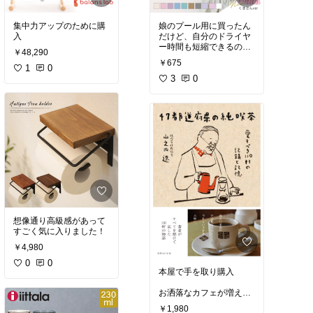
集中力アップのために購
娘のプール用に買ったん
入
だけど、自分のドライヤ
ー時間も短縮できるので
￥48,290
お揃いにしてる
￥675
1
0
3
0
想像通り高級感があって
すごく気に入りました！
￥4,980
0
0
本屋で手を取り購入
お洒落なカフェが増え、
良い純喫茶を見つけるの
￥1,980