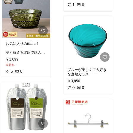
難しくなりました
1
0
写真も純喫茶の雰囲気た
っぷりで良い感じ
#私の
本棚
お気に入りのiittala！
安く買える北欧で購入し
たいところだけど、何度
￥1,699
も持って帰って重いし、
売切れ
割れるの怖いから日本で
ブルーが美しくて大好き
買った方がいいかもしれ
5
0
な倉敷ガラス
ない
￥3,850
0
0