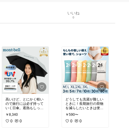
いいね
0
高いけど、とにかく軽い
どうしても洗濯が難しい
ので旅行には必ず持って
ときに！長期旅行の荷物
いく日傘。遮熱もしっか
を減らしたいときは便利
り。ただ、折りたたみ傘
な使い捨てショーツも検
￥8,340
￥590〜
全般にいえるけど、少し
討してみてもいいかも。
畳みにくいのが難点。
0
0
個包装だから持ち歩きや
0
0
すく、帰りはそのまま捨