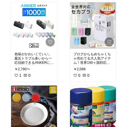
ブログからもめちゃくち
色味がかわいくていい。
ゃ売れてる大人気アイテ
最近トラブル多いから一
ム！世界190ヶ国対応
応信頼できるANKERにし
で、USBポートも2つ。
てる。ケーブルなしで直
￥2,088
￥2,790〜
これひとつ持っておけば
接挿せるのがとにかく便
海外旅行のコンセント問
0
0
利。小さくて軽いから、
1
0
題はほぼ安心！
旅行中のスマホ充電用に
おすすめだよー。