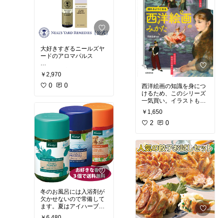
大好きすぎるニールズヤ
ードのアロマパルス
どれも最高なのだけど、
￥2,970
リラクセーションはイラ
イラした時にぴったり
0
0
西洋絵画の知識を身につ
けるため、このシリーズ
一番愛用しているのはス
一気買い。イラストも可
タディだけど、常時3本
愛いし、用語も簡単だし
￥1,650
くらいは持っておきたい
アート初心者にはかなり
一品
おすすめ。一般人は知識
2
0
がないとアートを楽しむ
◇心身がやすらぐ香りの
のは難しいので入門書に
ブレンド
ぜひ！
ベルガモット、ラベンダ
ー、フランキンセンス、
オレンジ、ゼラニウム
冬のお風呂には入浴剤が
欠かせないので常備して
ます。夏はアイハーブで
買ったゼラニウムとか爽
￥6,480