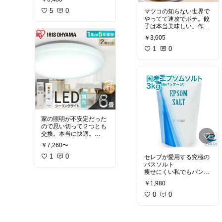
やかなものを。
#買って
よかった
5
0
#プチギフト
マツコの知らない世界で
やってて速攻でポチ。餃
子は本当美味しい。作る
の大変だから助かる！
#
￥3,605
買ってよかった
1
0
家の照明が不安定だった
ので思い切って２つとも
交換。本当に快適。
安いし、明るさが段階調
￥7,260〜
節できるのも良い！
1
0
セレブが愛用する究極の
こんなに安いのだからさ
バスソルト︎
っさと交換すればよかっ
痩せにくい私でもバンバ
たです。ものぐさはダメ
ン脂肪が燃えて一回のお
￥1,980
ですね・・・。
風呂（1時間）で1キロや
Youtube動画を見ながら
せます！！
0
0
自分で簡単に取り付けで
きました。