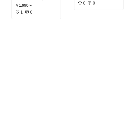
いたい欲を満たしてくれ
0
0
くて数万円が基本なので
￥1,990〜
るものを買う。
#買って
通販最強。
#買ってよか
よかった
#必需品
った
1
#カフェ風インテリ
0
ア
#カフェ風インテリア
#ナチュラルインテリア