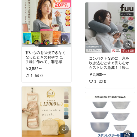
甘いものを我慢できなく
なったときのおやつに。
コンパクトなのに、息を
手軽に作れて、罪悪感な
吹き込むとすぐ膨らむか
く食べられるのがうれし
らストレス激減！！軽く
￥3,582〜
い。値段は高いけど、割
て洗えるから、飛行機や
￥2,980〜
と美味しいので何度かリ
1
0
長距離移動に持っていき
ピート中。
やすいネックピロー。
1
0