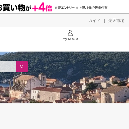
ガイド
楽天市場
|
my ROOM