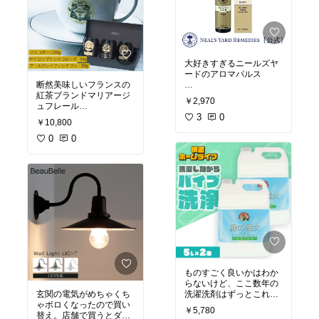
大好きすぎるニールズヤ
ードのアロマパルス
断然美味しいフランスの
どれも最高なのだけど、
紅茶ブランドマリアージ
￥2,970
一番リピしているのがス
ュフレール
タディの香り
3
0
￥10,800
できればパリで購入した
集中力が切れた時、イラ
いところだけどストック
0
0
イラした時に気分転換に
が切れたので泣く泣く通
なり最高
販
このセットは贈り物にも
ピッタリ！マルコポーロ
は絶対入れたい！！
ものすごく良いかはわか
らないけど、ここ数年の
洗濯洗剤はずっとこれ。
玄関の電気がめちゃくち
値段よりも出来るだけエ
ゃボロくなったので買い
￥5,780
コや体に優しいものを使
替え。店舗で買うとダサ