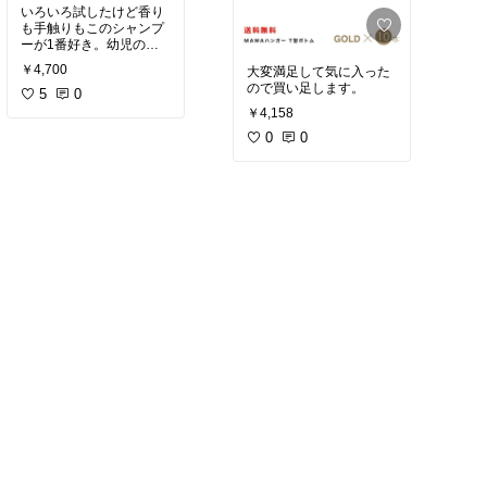
いろいろ試したけど香り
も手触りもこのシャンプ
ーが1番好き。幼児の娘
も含め家族全員で使って
￥4,700
大変満足して気に入った
ます。泡立ちが良いので
ので買い足します。
ワンプッシュでもしっか
5
0
り洗える。
#買ってよか
￥4,158
った
0
0