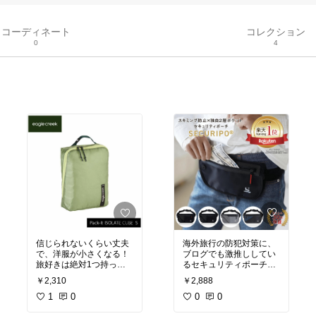
コーディネート
コレクション
0
4
海外旅行の防犯対策に、
信じられないくらい丈夫
ブログでも激推ししてい
で、洋服が小さくなる！
るセキュリティポーチ。
旅好きは絶対1つ持って
パスポートや現金を服の
おいた方がいい商品
￥2,888
￥2,310
下に隠して持ち歩けて安
心！
0
0
1
0