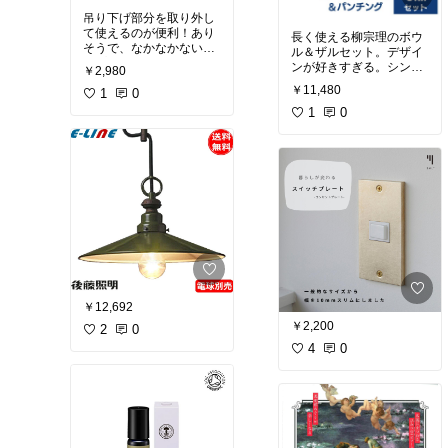
吊り下げ部分を取り外し
て使えるのが便利！あり
長く使える柳宗理のボウ
そうで、なかなかないタ
ル＆ザルセット。デザイ
イプ。旅行中のスキンケ
ンが好きすぎる。シンプ
￥2,980
アやコスメ収納に愛用
ルで丈夫だし、重ねて収
￥11,480
中。
1
0
納できるのも便利！
1
0
￥12,692
￥2,200
2
0
4
0