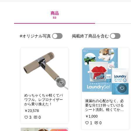
商品
53
#オリジナル写真
掲載終了商品を含む
めっちゃくちゃ軽くてパ
ワフル。レプロナイザー
液漏れの心配がなく、必
から乗り換えた！
要な分だけ持っていける
シート洗剤。軽くてかさ
￥23,578
ばらないから、長期旅行
￥1,000
3
0
の洗濯にぴったり！防災
にも使える。
1
0