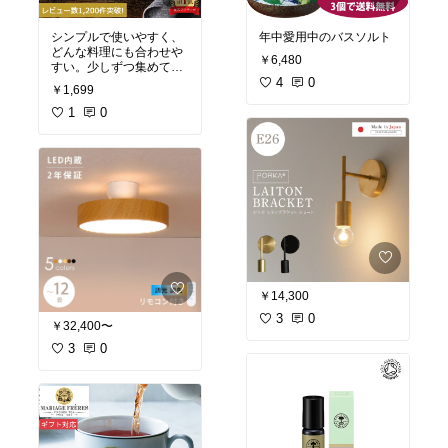
年中愛用中のバスソルト
シンプルで使いやすく、
どんな料理にも合わせや
￥6,480
すい。少しずつ集めてい
4
0
るお気に入りのティー
￥1,699
マ。
1
0
￥14,300
3
0
￥32,400〜
3
0