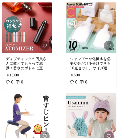
てられてラク！
ディプティックの店員さ
シャンプーや化粧水を必
んに教えてもらって感
要な分だけ小分けできる
動！香水のボトルに直接
10点セット。サイズ違い
差し込んで簡単に詰め替
がそろっていて、旅行先
￥1,000
￥500
えられる。旅行にもコン
に合わせて使い分けられ
パクトに好きな香りを持
0
0
るのが便利！
0
0
っていけて最高！！