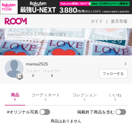
ガイド
楽天市場
|
marisa2525
フォロー
フォロワー
フォローする
0
6
商品
コーディネート
コレクション
いいね
0
0
0
0
#オリジナル写真
掲載終了商品を含む
商品はありません