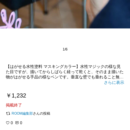
1/6
【はがせる水性塗料 マスキングカラー】水性マジックの様な見
た目ですが、描いてからしばらく経って乾くと、そのまま描いた
物がはがせる手品の様なペンです。垂直な壁でも垂れること無く
描けますが、はがした後に再びくっつける事も可能なので、いき
さらに表示
なり壁に文字やイラストを出現させてサプライズ、なんて演出も
ありです。
￥1,232
掲載終了
ROOM編集部
さんの投稿
0
0