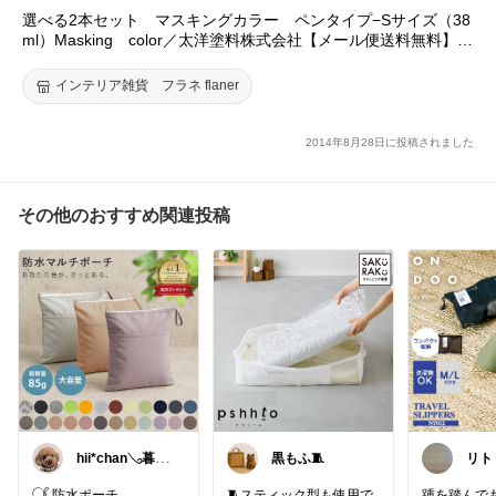
選べる2本セット マスキングカラー ペンタイプ−Sサイズ（38
ml）Masking color／太洋塗料株式会社【メール便送料無料】
【DM】【s62】
インテリア雑貨 フラネ flaner
2014年8月28日に投稿されました
その他のおすすめ関連投稿
hii*chan𓂅暮ら
黒もふ🧵
リト
しと子ども
𓋜 防水ポーチ
🧵スティック型も使用で
踵を踏んで