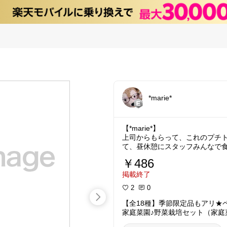
*marie*
【*marie*】
上司からもらって、これのプチ
￥486
掲載終了
2
0
【全18種】季節限定品もアリ★
家庭菜園♪野菜栽培セット（家庭