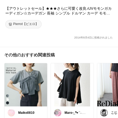
【アウトレットセール】★★★さらに可愛く改良♪UVモモンガカ
ーディガン☆カーデガン 長袖 シンプル ドルマン カーデ モモン
ガ 羽織り UVカット 紫外線対策 ピエロ pierrot【返品不可】
Pierrot【ピエロ】
2014年8月4日に投稿されました
その他のおすすめ関連投稿
Maiko0810
Maro·͜· 🐾 ͗ ͗˒˒
こじ
🐈‍⬛
ョン