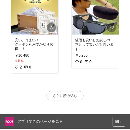
安い、うまい！
値段も安いしお試しの一
クーポン利用でかなりお
本として買いだと思いま
得！！
す
メガネの上からもかけれ
￥10,480
￥5,250
るので便利！
売切れ
0
0
2
0
さらに読み込む
アプリでこのページを見る
開く