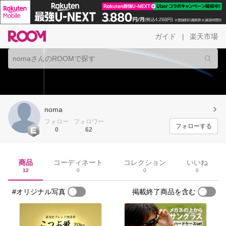
ガイド
楽天市場
|
noma
フォロー
フォロワー
フォローする
0
62
商品
コーディネート
コレクション
いいね
12
0
0
0
#オリジナル写真
掲載終了商品を含む