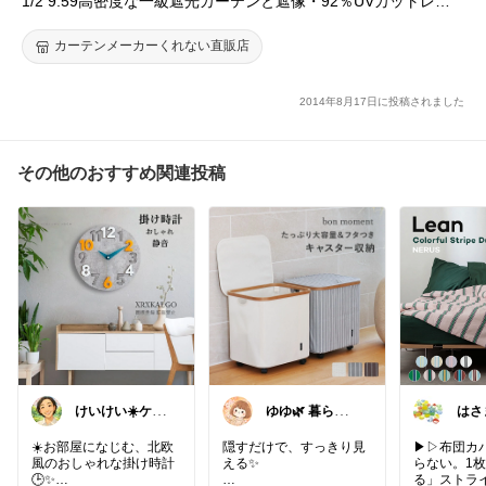
1/2 9:59高密度な一級遮光カーテンと遮像・92％UVカットレー
スカーテン 4枚セット 幅100cm×丈110〜225cm(カーテン 遮光
遮熱 断熱 ミラー ミラーカーテン 遮光カーテン 目隠し)送料無料
カーテンメーカーくれない直販店
〆
2014年8月17日に投稿されました
その他のおすすめ関連投稿
けいけい☀️ケセ
ゆゆ🌿 暮らし
はさ
ラセラと軽やか
を整えたい🫖
に🌻
☀️お部屋になじむ、北欧
隠すだけで、すっきり見
▶▷布団カ
風のおしゃれな掛け時計
える✨
らない。1
🕒✨
る」ストラ