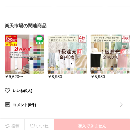
フタ付きだから、
究極のミニ
木目×アクリルのナチュ
生活感をサッと隠せる収
ラルなデザインで、リビ
納ボックス🙌
「カバーの
ングや寝室、子ども部屋
倒……」
にもぴったり♡
バッグやおもちゃ、ブラ
そんなスト
ンケットなど、
する、カバ
楽天市場の関連商品
静音タイプだから、寝室
ポイッと入れるだけでお
まま使える
や書斎でもカチカチ音を
部屋がすっきり◎
す！
気にせず快適に使えます
◎
キャスター付きで移動も
モダンなス
ラクラク😊
は、お部屋
新築祝いや引っ越し祝
使わない時は折りたため
洗練された
い、プレゼントにも喜ば
るから、省スペースで収
春・夏・秋
れるアイテム♪
納できるのも嬉しい✨
出しっぱな
で、収納場
毎日目にする時計だから
気になる方は🔻楽天市場
せん。
こそ、デザインにもこだ
で詳細を見る🔻から確認
￥9,620〜
￥8,980
￥5,980
わりたい方におすすめで
してね🌿
自分に合う
す😊
て美しさを
#収納ボックス
#収納アイ
ルで、寝室
✨️✨️詳しくは右下【🔻楽
テム
#リビング収納
#お
うな空間へ
いいね(0人)
天市場で見る🔻】をタッ
もちゃ収納
#バッグ収納
プ↓してくださいね👇✨️✨️
#暮らしを整える
#シンプ
#NERUS
#
ルインテリア
#収納グッ
布団
#単品
コメント(0件)
#掛け時計
ズ
#すっきり暮らす
#bon
肌掛け布団
#北欧インテリア
moment
#アンジェ
#便利
夏
#秋
#布
#新築祝い
グッズ
ルケット
#
#シングル
アンジェ（インテリア雑
ダブル
#と
投稿
いいね
購入できません
貨）
#ふわとろ