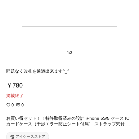
1/3
問題なく改札を通過出来ます^_^
￥780
掲載終了
0
0
お買い得セット！！特許取得済みの設計 iPhone 5S/5 ケース IC
カードケース（干渉エラー防止シート付属） ストラップ穴付 液
晶保護フィルム付 Hard Case for iPhone 5S/5【全15柄】（455
8）
アイケースストア