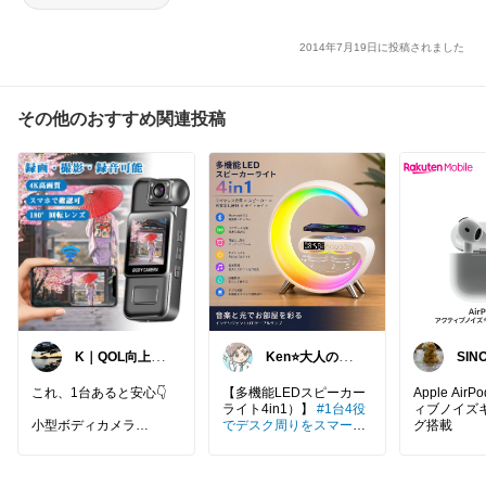
2014年7月19日に投稿されました
その他のおすすめ関連投稿
K｜QOL向上・
Ken⭐️大人のゆ
SINO
良品選定室
ったりデジタル
暮らし
これ、1台あると安心👇
【多機能LEDスピーカー
Apple AirP
ライト4in1）】
#1台4役
ィブノイズ
小型ボディカメラ
でデスク周りをスマート
グ搭載
に昇華✨
#多機能ライト
✔ 録画・撮影・録音これ
で心地よい夜時間をプロ
1台
デュース
#寝室をモダン