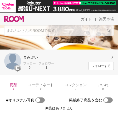
ガイド
楽天市場
|
まみぷい
フォロー
フォロワー
フォローする
0
1
商品
コーディネート
コレクション
いいね
0
0
0
0
#オリジナル写真
掲載終了商品を含む
商品はありません