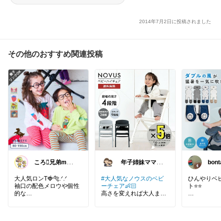
2014年7月2日に投稿されました
その他のおすすめ関連投稿
ころ🫟兄弟mam
年子姉妹ママの
bon
a
トシコ｜２歳&
感謝
３歳
大人気ロンT🍓🐅.ᐟ.ᐟ
#大人気なノウスのベビ
ひんやりベ
袖口の配色メロウや個性
ーチェア👶🏻
ト⭐️⭐️
的な
高さを変えれば大人まで
デザインが可愛すぎる🥺
使える！
#ベビーカー
🫰🏼🫰🏼
オシャレなカラーでお部
シート
#扇
屋が一気にオシャレに
ちゃん
#キ