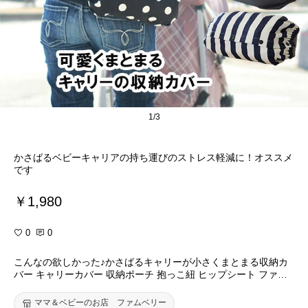
1/3
かさばるベビーキャリアの持ち運びのストレス軽減に！オススメ
です
￥1,980
0
0
こんなの欲しかった♪かさばるキャリーが小さくまとまる収納カ
バー キャリーカバー 収納ポーチ 抱っこ紐 ヒップシート ファム
キャリーやエルゴノミックタイプのキャリーを使っているママ必
見♪【日本製】【1点ならネコポス発送OK】[M便 19/20] bg
ママ＆ベビーのお店 ファムベリー