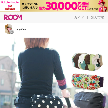
ガイド
楽天市場
|
s.y2-n