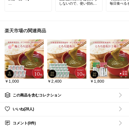
しないので、使い切れず
毎日食べる
しそ漬けや白干梅、はち
捨ててしまいがち…そん
そ、コスパで
みつ梅など味わい豊富☆
なもったいないを解決😊
少しずつ試せるからお気
👍
毎月の食費
に入りを探すのにもぴっ
食べたい時に、必要な分
がお米の値段
たり♪
だけ使えて便利♪
国産米でこ
ご飯のお供やお弁当、暑
心して続け
楽天市場の関連商品
い季節にも嬉しいセット
🌾
◎
#乾燥野菜
紀州南高梅を食べ比べで
#えのき
毎日食べる
きる楽しさがたまりませ
#長期保存
そ品質は妥
ん♡
#保存食
けど、節約
#味噌汁の具
そのバラン
#紀州南高梅
#梅干し
#食
#干し野菜
いいお米です🙆
べ比べ
#ご飯のお供
#お
#きのこ
取り寄せグルメ
#お試し
#キノコ
👇詳しくは
セット
#おうちごはん
#
#乾燥きのこ
詳細を見る』
おうち時間充実
#ドライ野菜
-
￥1,000
￥2,400
￥1,800
#お米
#国産
#おうちご
#毎日ごはん
この商品を含むコレクション
約レシピ
#
スト
いいね(28人)
コメント(0件)