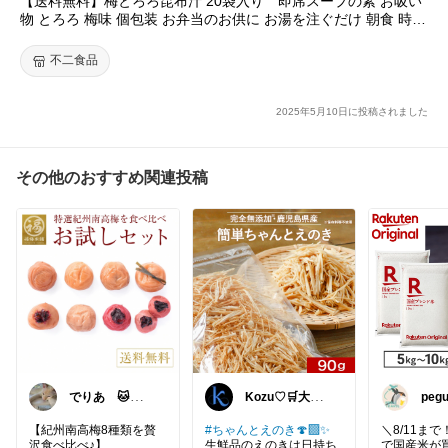
【送料無料】梅とろろ昆布汁 20袋入り 即席スープの素 お吸い
おまけでひとつ頂きましたが、どちらも美味しかったです♡
物 とろろ 梅味 個包装 お弁当のお供に お湯を注ぐだけ 朝食 時短
簡単 便利 北海道産 真昆布 とろろ昆布 紀州南高梅 小分け カルシ
✎*┈┈┈┈┈┈┈┈┈┈┈┈┈┈┈
ウム 栄養満点 まとめ買い メール便 送料無料
不二食品
🏷️私のブログにてお得なクーポン
～ 2025/05/20 23:59
に使える20％OFFクーポン
2025年5月10日に投稿されました
紹介しているのでぜひ遊びに来てください♡
（🔍楽したいママで検索してみてね）
その他のおすすめ関連投稿
#ねむこママの美味しいもの
#オリジナル写真
#ごちそう
#カフェプレート
#買ってよかった2
025
あると便利 時短 即席スープの素 お吸い物 とろろ 梅味 個包
装 お弁当のお供に お湯を注ぐだけ 朝食 時短 簡単 便利 北海道産
真昆布 とろろ昆布 紀州南高梅 小分け カルシウム 栄養満点 まと
め買い メール便 送料無料
#不二食品
でりあ 🐱猫好
Kozu♡🛒大好
peg
きのグルメ
き😆💕
代ふ
🌿
【紀州南高梅8種類を贅
#ちゃんとえのき🍄‍🟫✨
＼8/11ま
沢食べ比べ♪】
生鮮品のえのきは日持ち
で国産米が