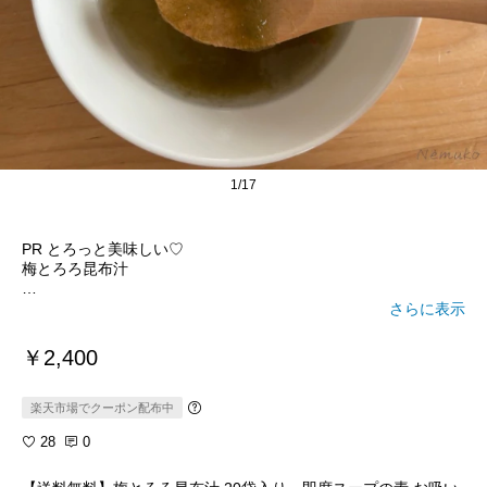
1/17
PR とろっと美味しい♡
梅とろろ昆布汁
個包装で簡単に食べられる！梅とろろ昆布のスープです。
さらに表示
パックの中には出汁の素ととろろ昆布が入っています。まず出汁
￥2,400
をいれてお湯を注ぎ、とろろ昆布を入れて混ぜたら完成！
簡単に美味しく食べることができるので、忙しい朝やランチにも
楽天市場でクーポン配布中
ぴったりですね。
28
0
梅入りを選びましたが、梅が入っていないタイプもあります。