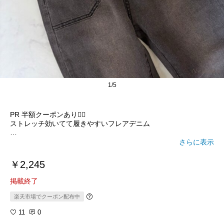
1/5
PR 半額クーポンあり❤️‍🔥
ストレッチ効いてて履きやすいフレアデニム
50%オフクーポン
さらに表示
3/31 23:59まで！
￥2,245
158.5cmくらいで
掲載終了
チャコールM履いてます
楽天市場でクーポン配布中
底厚めのスニーカーで丈はちょうどくらい
11
0
ぴちぴちに見えますが、
ストレッチがよく効いているので