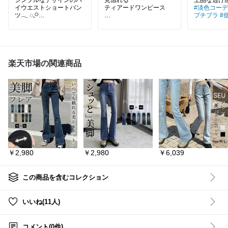
イウエストショートパン
ティアードワンピース
#淡色コーデ
ツ𓂃 ◌‬𓈒𓋪‪
プチプラ
#
#オケージ
ショートパンツ💐‪‪𓂃 𓈒𓏸໒꒱
ハイウエスト仕様で
#リカ0010ワンピース
脚長の印象を与えスタイ
ル良く見せてくれます
楽天市場の関連商品
✩࿐⋆*✩࿐⋆*✩࿐⋆*
クロップドトップスやタ
ンクトップと合わせて
カジュアルながらも女性
らしい着こなしが楽しめ
ます♪
#2026春夏
#夏ファッション
￥2,980
￥2,980
￥6,039
#秋も楽しめる
#イメチェン
#楽ちんファッション
この商品を含むコレクション
#オフィスカジュアル
#プチプラ
#高見え
いいね(11人)
コメント(0件)