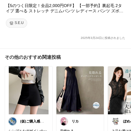
きつい感じもしなくて履き心地は良いです😂
【5のつく日限定！全品2,000円OFF】 【一部予約】裏起毛 2タ
イプ 選べる ストレッチ デニムパンツ レディース パンツ ズボン
オーバーサイズのトップスと
フレアパンツ ジーンズ レギパン フルレングス 美脚 脚長 黒 チャ
合わせて着たいと思います！
コール きれいめカジュアル seu22q31118
S.E.U
#ねむこママのファッション
#オリジナル写真
#デニムコーデ
#イメチェン
#ママコーデ
#S.E.
2025年3月24日に投稿されました
U
その他のおすすめ関連投稿
(仮)ご購入感謝
リカ
ぽめ
致します😊
ショ
❤️
シンプルなデザインのハ
見惚れる