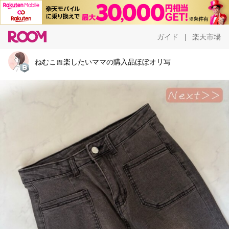
ガイド
楽天市場
|
ねむこ🎀楽したいママの購入品ほぼオリ写