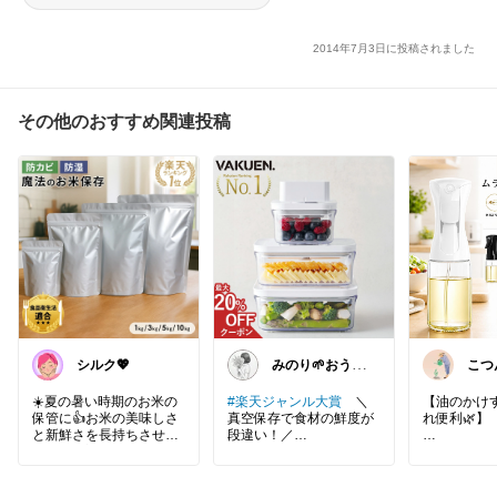
玄関 アンティーク
2014年7月3日に投稿されました
その他のおすすめ関連投稿
シルク💖
みのり🌱おうち
こつ
時間充実item
☀️夏の暑い時期のお米の
#楽天ジャンル大賞
＼
【油のかけ
保管に👍お米の美味しさ
真空保存で食材の鮮度が
れ便利🌿】
と新鮮さを長持ちさせ
段違い！／
る❣️野菜室やドアポケッ
シュッとす
トにスッキリ収めたいな
ボタン1つで密閉できる
なミスト状
ら1kg〜3kg用が使いやす
電動タイプ。
ミスティフ