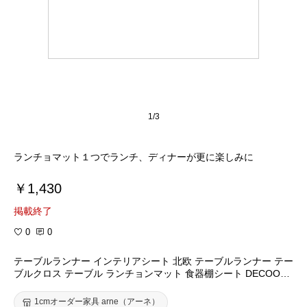
1/3
ランチョマット１つでランチ、ディナーが更に楽しみに
￥1,430
掲載終了
0
0
テーブルランナー インテリアシート 北欧 テーブルランナー テー
ブルクロス テーブル ランチョンマット 食器棚シート DECOOR
レース センタークロス レーシー Lacy インテリア雑貨 食器棚 シ
ート 大人カワイイ モダン テーブルマット カントリー雑貨 食卓
1cmオーダー家具 arne（アーネ）