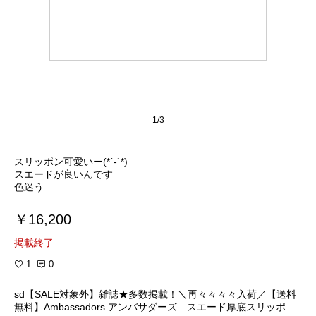
1/3
スリッポン可愛いー(*´-`*)
スエードが良いんです
色迷う
￥16,200
掲載終了
1
0
sd【SALE対象外】雑誌★多数掲載！＼再々々々々入荷／【送料
無料】Ambassadors アンバサダーズ スエード厚底スリッポン