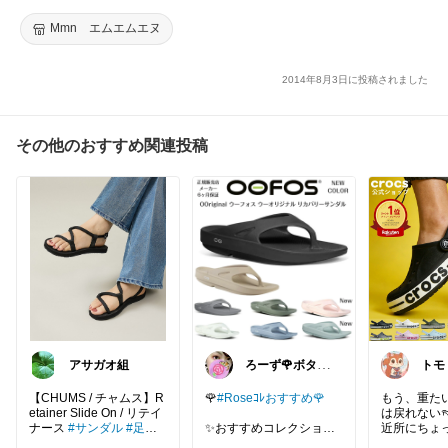
シューズ 2000L(CROUTE) 14AW【RCP】【10P30Nov14】ス
ニーカー
Mmn エムエムエヌ
2014年8月3日に投稿されました
その他のおすすめ関連投稿
アサガオ組
ろーず🌹ボタニ
トモト
カルママシール
容 
屋さん
てル
【CHUMS / チャムス】R
🌹
#Roseｺﾚおすすめ🌹
もう、重た
etainer Slide On / リテイ
は戻れない
ナース
#サンダル
#足元
✨おすすめコレクション
近所にちょ
倶楽部
#川遊び
#海水浴
✨
これをサッ