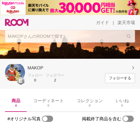
ガイド
楽天市場
|
MAKOP
フォロー
フォロワー
フォローする
0
2
商品
コーディネート
コレクション
いいね
4
0
0
0
#オリジナル写真
掲載終了商品を含む