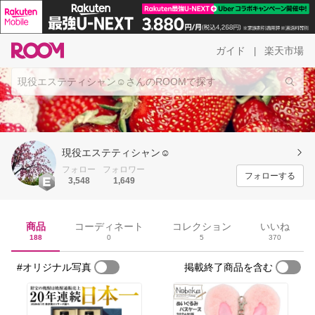
ガイド
楽天市場
|
現役エステティシャン☺︎
フォロー
フォロワー
フォローする
3,548
1,649
商品
コーディネート
コレクション
いいね
188
0
5
370
#オリジナル写真
掲載終了商品を含む