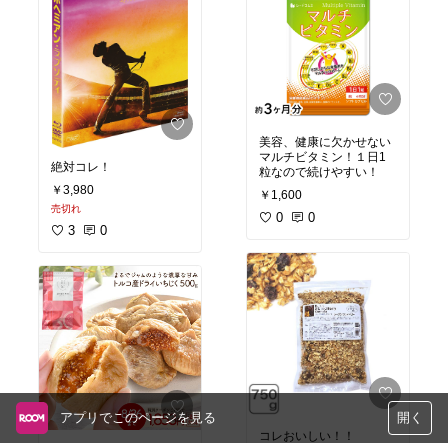
美容、健康に欠かせない
マルチビタミン！１日1
絶対コレ！
粒なので続けやすい！
￥3,980
￥1,600
売切れ
0
0
3
0
アプリでこのページを見る
開く
コレおいしい！！