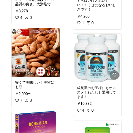
すっぱいけどおいし
品質の良さ、大満足で
い！！くせになるおいし
す。
さです！
￥3,278
￥4,200
4
0
1
0
安くて美味しい！美容に
も◎
成長期のお子様にもオス
スメ！わたしも愛用して
￥2,090〜
ます！
7
0
￥10,832
4
0