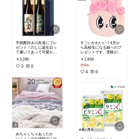
芋焼酎好きの友達にプレ
すごいかわいい！4月か
ゼント！のしに誕生日っ
ら高校生になる娘へのプ
て書いてあって可愛かっ
レゼントです。受験が終
たです！とっても喜んで
わったら渡す予定です。
￥3,280
￥1,958
もらえました！
売切れ
3
0
4
0
めちゃくちゃあったか
い！！このお値段でこの