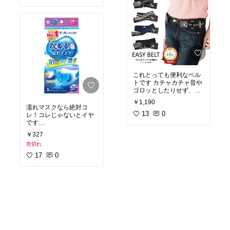
これとっても便利なベル
トです カチャカチャ音や
ゴロッとしたりせず、ス
ッキリキチンとホールド
￥1,190
してくれるからずり下が
濡れマスクなら絶対コ
ったりしないんです オス
13
0
レ！コレじゃないとイヤ
スメ
です
立体だと顔から少し浮い
￥327
てるので針金や角のチク
売切れ
チクもないし べっちゃり
感もありません
17
0
無香料にこだわるのはス
ースー感が次第にヒリヒ
リ感に変わるから
何が何でも私は絶対にコ
レじゃないとイヤです