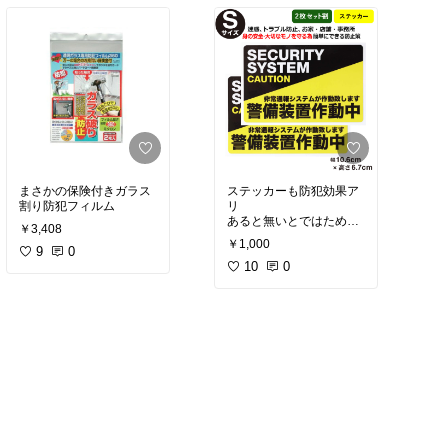
だるいお酒は飲み飽きた
方 こちらを是非お試しく
ださい
まさかの保険付きガラス
ステッカーも防犯効果ア
リ
あると無いとではためら
￥3,408
いが違う
￥1,000
9
0
10
0