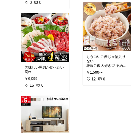
ましたがまぁそれはそれ
0
0
で漬ければいいので良し
とします
３キロ買って2.5キロ梅干
し 300g梅味噌 残りは痛
みを取り除いて糠床に入
れました
桃のようにいい香りだっ
たので出来上がりが楽し
みです
もう白いご飯じゃ物足り
ない
雑穀ご飯大好き♡ 予約し
美味しい馬肉が食べたい
ました♪
￥1,500〜
￥6,099
12
0
15
0