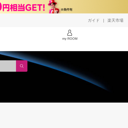
ガイド
楽天市場
|
my ROOM