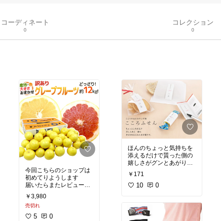
コーディネート
コレクション
0
0
ほんのちょっと気持ちを
添えるだけで貰った側の
嬉しさがグンとあがりま
今回こちらのショップは
すよね
￥171
初めてりようします
代わり映えのない毎日に
届いたらまたレビューし
あえてこんなちょいフォ
10
0
ますね
ーマルっていいと思いま
￥3,980
せん？
売切れ
5
0