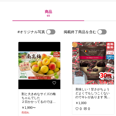
商品
65
#オリジナル写真
掲載終了商品を含む
美味しい！甘さがちょう
どよくでもしつこくない
割と大きめなサイズの梅
のでキレがあります 気分
ちゃんでした
２日かかってるのでほぼ
￥1,000
ほぼ完熟梅になっていて
￥1,990〜
0
0
その分ぷよぷよだったり
売切れ
溶けちゃってるのもあり