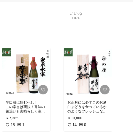
いいね
1,874
辛口派は飲むべし！
お正月には必ずこのお酒
この辛さは爽快！旨味の
白ぶどうを食べているか
後追いも素晴らしく漁師
のようなフレッシュな香
酒と言われるのも納得
りと贅沢な甘味 後口はキ
￥7,385
￥13,800
ふくよかな余韻が後を引
リッと爽やかで甘口派、
き やめられない止まらな
15
1
辛口派両方が満足する日
14
0
い（笑）
本酒です