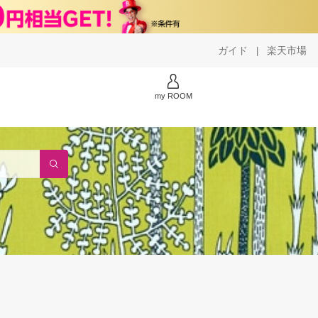
ガイド
楽天市場
|
my ROOM