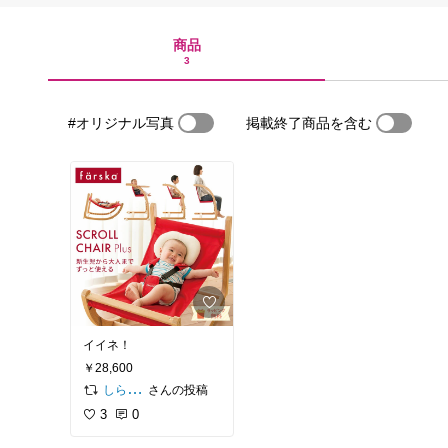
商品
3
#オリジナル写真
掲載終了商品を含む
イイネ！
￥28,600
さんの投稿
しらたまだんご
3
0