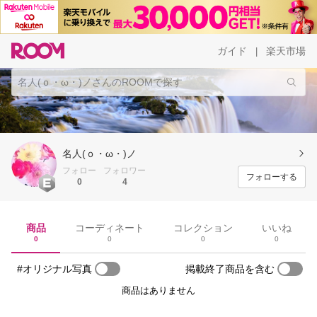
ガイド
楽天市場
|
名人(ｏ・ω・)ノ
フォロー
フォロワー
フォローする
0
4
商品
コーディネート
コレクション
いいね
0
0
0
0
#オリジナル写真
掲載終了商品を含む
商品はありません