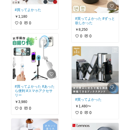
#買ってよかった
￥1,180
#買ってよかった
#ずっと
0
0
欲しかった
￥8,250
0
0
#買ってよかった
#あった
ら便利
#スマホアクセサ
リー
#買ってよかった
￥3,980
￥1,480〜
0
0
0
0