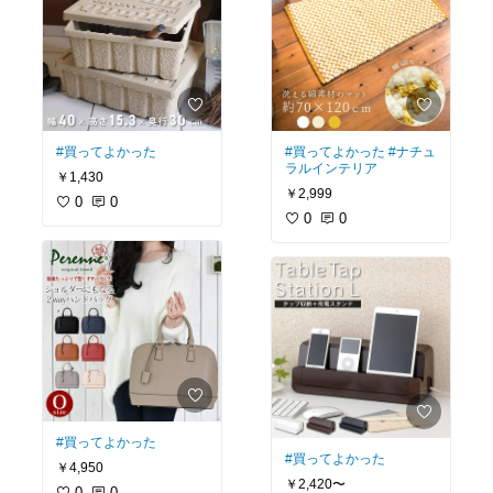
#買ってよかった
#買ってよかった
#ナチュ
ラルインテリア
￥1,430
￥2,999
0
0
0
0
#買ってよかった
#買ってよかった
￥4,950
￥2,420〜
0
0