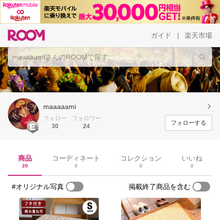
ガイド
楽天市場
|
maaaaami
フォロー
フォロワー
フォローする
30
24
商品
コーディネート
コレクション
いいね
20
0
0
0
#オリジナル写真
掲載終了商品を含む