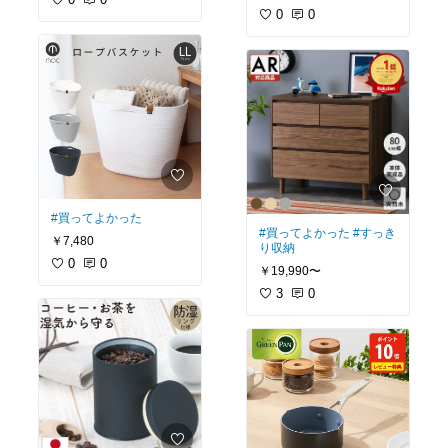
0
0
#買ってよかった
#買ってよかった
#すっき
￥7,480
り収納
0
0
￥19,990〜
3
0