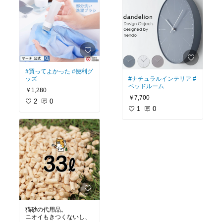
#買ってよかった
#便利グ
ッズ
#ナチュラルインテリア
#
ベッドルーム
￥1,280
￥7,700
2
0
1
0
猫砂の代用品。
ニオイもきつくないし、