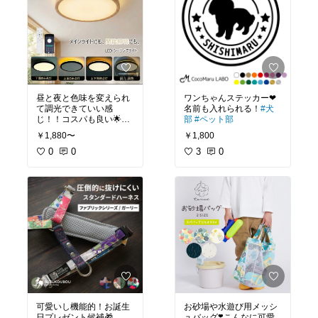
昼と夜と色味を変えられ
ワンちゃんステッカー❤
て調光できていい感
名前も入れられる！
#犬
じ！！コスパも良い🌟天
部
#ペット部
井にぴったり付いて虫が
￥1,880〜
￥1,800
入らないのも嬉しい☺️
#
買ってよかった
0
0
#リビン
3
0
グ
可愛いし機能的！お誕生
お砂場や水遊び用メッシ
日プレゼント候補🎁
ュバッグ❣️こんなに可愛