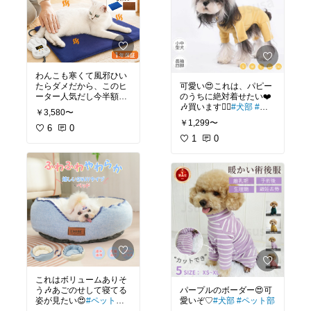
わんこも寒くて風邪ひい
たらダメだから、このヒ
可愛い😍これは、パピー
ーター人気だし今半額以
のうちに絶対着せたい❤️
外？！お買い得です🥰
#
🎶買います🙋‍♀️
#犬部
#ペ
￥3,580〜
ペット部
#犬部
ット部
￥1,299〜
6
0
1
0
これはボリュームありそ
う🎶あごのせして寝てる
パープルのボーダー😍可
姿が見たい😍
#ペット部
#
愛いぞ♡
#犬部
#ペット部