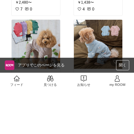
犬部
￥2,480〜
￥1,438〜
7
0
4
0
アプリでこのページを見る
開く
鎌倉カラーっていうの
可愛い〜😍この淡い色、
😍？？めちゃくちゃ可愛
パピーの時期に着せたい
い良い色だね🎶どれも良
わぁ❤️暖かそうやし🎶
#
フィード
見つける
お知らせ
my ROOM
くて選びきれないなぁ〜
ペット部
#犬部
￥2,380
￥1,480
#ペット部
#犬部
9
0
2
0