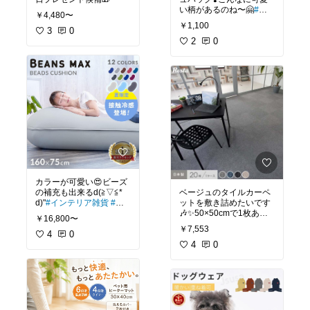
い柄があるのね〜🤗
#フ
￥4,480〜
ァッション雑貨
#主役バ
￥1,100
3
0
ッグ
2
0
カラーが可愛い😍ビーズ
の補充も出来るd(≧▽≦*
ベージュのタイルカーペ
d)"
#インテリア雑貨
#ナ
ットを敷き詰めたいです
チュラルインテリア
🎶✨50×50cmで1枚あた
￥16,800〜
り286円って結構安い❤️
￥7,553
4
0
しかも送料無料です🤗
#
リビング
4
0
#韓国インテリ
ア
#すっきり収納
#ベッ
ドルーム