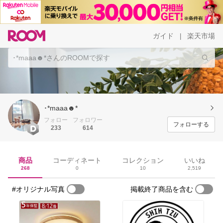
ガイド
楽天市場
|
･*maaa☻*
フォロー
フォロワー
フォローする
233
614
商品
コーディネート
コレクション
いいね
268
0
10
2,519
#オリジナル写真
掲載終了商品を含む