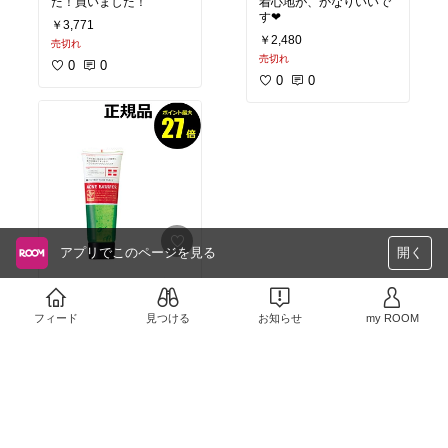
着心地が、かなりいいで
た！買いました！
す❤
￥3,771
￥2,480
売切れ
売切れ
0
0
0
0
アプリでこのページを見る
開く
これを使いだして毛穴の
汚れもめだたなくなりし
た！！。オススメです！
フィード
見つける
お知らせ
my ROOM
￥1,650
1
0