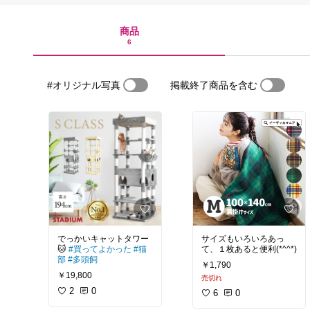
商品
6
#オリジナル写真
掲載終了商品を含む
でっかいキャットタワー
サイズもいろいろあっ
🐱
#買ってよかった
#猫
て、１枚あると便利(*^^*)
部
#多頭飼
￥1,790
￥19,800
売切れ
2
0
6
0