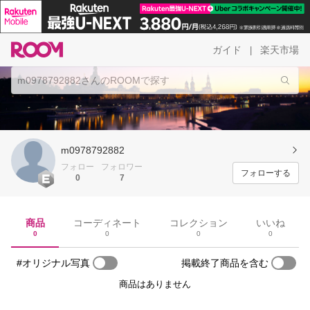
ガイド
楽天市場
|
m0978792882
フォロー
フォロワー
フォローする
0
7
商品
コーディネート
コレクション
いいね
0
0
0
0
#オリジナル写真
掲載終了商品を含む
商品はありません