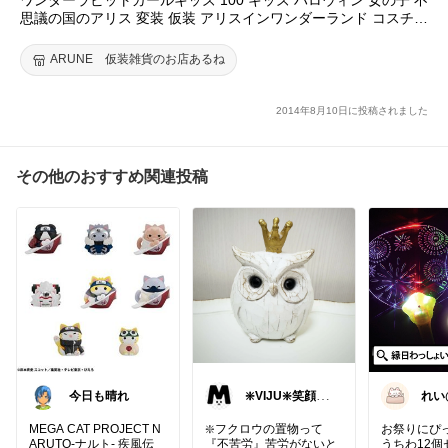
思議の国のアリス 変装 仮装 アリスインワンダーランド コスチュ
ーム 衣装
ARUNE 仮装雑貨のお店あるね
2014年8月10日に投稿されました
その他のおすすめ関連投稿
今日も晴れ
❇️VIJU❇️笑顔と
れい
感謝日々強化中
＆経
🐱
です
MEGA CAT PROJECT N
❇️フクロウの置物って
お祭りにぴ
ARUTO-ナルト- 疾風伝
『不苦労』苦労がないと
うちわ12個