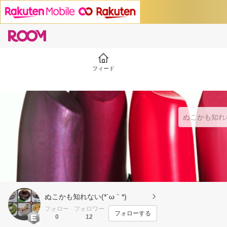
フィード
ぬこかも知れない(*´ω｀*)
フォロー
フォロワー
フォローする
0
12