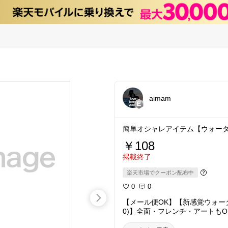
aimam
簡単オシャレアイテム【ウォー
￥108
掲載終了
楽天市場でクーポン配布中
0
0
【メール便OK】【新感覚ウォーターネ
0)】全面・フレンチ・アートもO
し)水に塗らして貼るだけの極薄