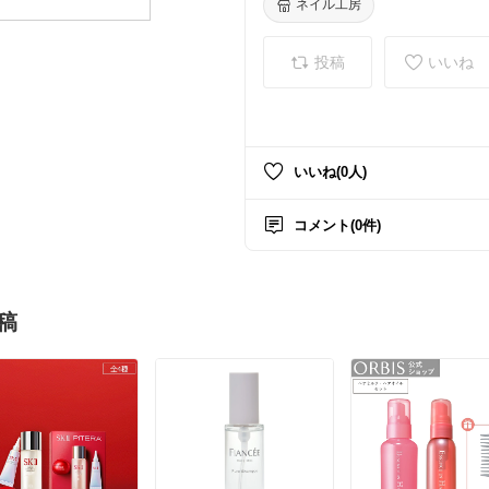
みOK
ネイル工房
投稿
いいね
いいね(0人)
コメント(0件)
稿