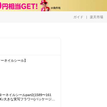
ガイド
楽天市場
|
ターネイルシール】
イルシールpart2(1589〜161
K♪大きな実写フラワー(パッケージな
フィルム状♪ジェルネイルへの埋め込