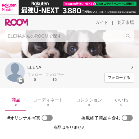
ガイド
楽天市場
|
ELENA
フォロー
フォロワー
フォローする
0
10
商品
コーディネート
コレクション
いいね
0
0
0
0
#オリジナル写真
掲載終了商品を含む
商品はありません