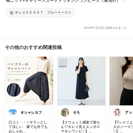
袖ニット×ギャザースカートドッキングワンピース（裏地付）*主
役になれる大人女子ワンピース♪ラウンドネックとハイネックの2
タイプで、生地もしっかり素材に進化♪
ＢＬＵＥＥＡＳＴ ブルーイースト
2014年7月1日に投稿されました
その他のおすすめ関連投稿
オシャレカフェ
そろ
アッ
Atsu🎗 最高の
ファ
１日を
美容
口コミ・・✨サラッとし
【スウェット感覚で楽ち
【Tシャツ
て涼しい 家でも外でも
ん🤍キレイ見えエンボス
人のノース
おしゃれ
マキシワンピ✨】
✨】