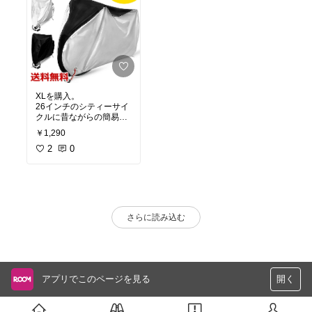
XLを購入。
26インチのシティーサイ
クルに昔ながらの簡易的
なチャイルドシートをリ
￥1,290
アに付けた状態でジャス
トでした。
2
0
ただ、駐輪場が前輪を入
れて停めるタイプ(？)
で、それもすっぽり覆わ
ないとチェーンを付けづ
らいので、XXLでも良か
ったかな&
#12316;と。
さらに読み込む
厚みもなかなかあり、チ
ェーンを取り付けるホー
ルドもあるし、飛ばされ
ないようにするバックル
も付いてるし、収納袋も
付いてるし、この値段で
アプリでこのページを見る
開く
かなりお得な買い物でし
た！
今のところ文句の付け所