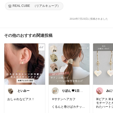
REAL CUBE （リアルキューブ）
2014年7月23日に投稿されました
その他のおすすめ関連投稿
といみー
りぼん 🧡1日2
みに
日5日感謝です
🫶
おしゃれなピアス！
✳️サテンヘアカフ
ꕤピアス ꕤ
モチーフと
くるんと巻けばカチッと
れたハート
決まるサテン素材のいつ
蝶貝が優し