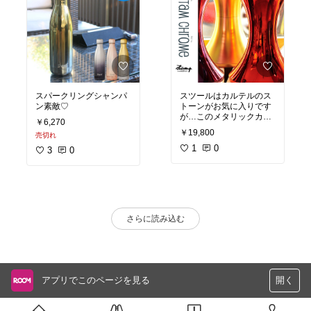
スパークリングシャンパ
スツールはカルテルのス
ン素敵♡
トーンがお気に入りです
が…このメタリックカラ
￥6,270
ーも捨てがたい…
￥19,800
売切れ
1
0
3
0
さらに読み込む
アプリでこのページを見る
開く