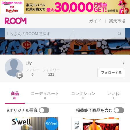
ガイド
楽天市場
|
Lily
フォロー
フォロワー
フォローする
0
121
商品
コーディネート
コレクション
いいね
30
0
0
1
#オリジナル写真
掲載終了商品を含む