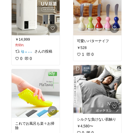
￥14,999
可愛いバターナイフ
売切れ
￥528
さんの投稿
ig→@maiotome18
1
0
0
0
シルクな負けない肌触り
これでお風呂も楽々お掃
￥4,580〜
除
0
0