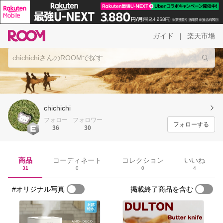
ガイド
楽天市場
|
chichichi
フォロー
フォロワー
フォローする
36
30
商品
コーディネート
コレクション
いいね
31
0
0
4
#オリジナル写真
掲載終了商品を含む