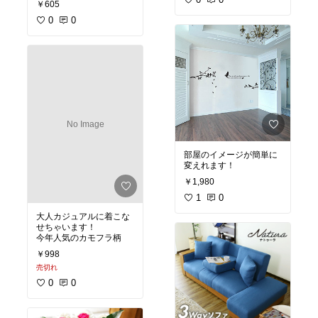
￥605
0
0
No Image
部屋のイメージが簡単に
変えれます！
￥1,980
1
0
大人カジュアルに着こな
せちゃいます！
今年人気のカモフラ柄
￥998
売切れ
0
0