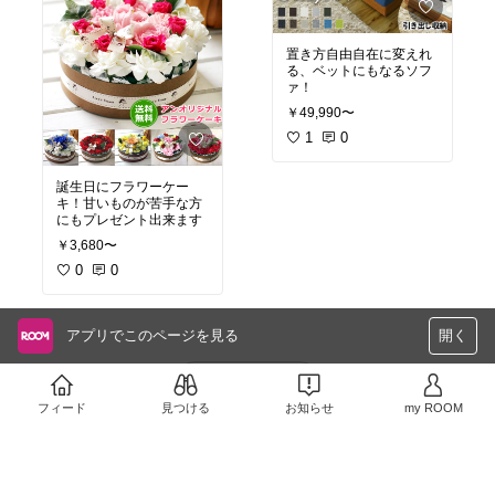
置き方自由自在に変えれ
る、ベットにもなるソフ
ァ！
￥49,990〜
1
0
誕生日にフラワーケー
キ！甘いものが苦手な方
にもプレゼント出来ます
￥3,680〜
0
0
アプリでこのページを見る
開く
さらに読み込む
フィード
見つける
お知らせ
my ROOM