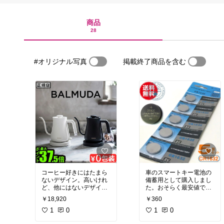
商品
28
#オリジナル写真
掲載終了商品を含む
コーヒー好きにはたまら
車のスマートキー電池の
ないデザイン。高いけれ
備蓄用として購入しまし
ど、他にはないデザイン
た。おそらく最安値で
ですよね。
す。
￥18,920
￥360
1
0
1
0