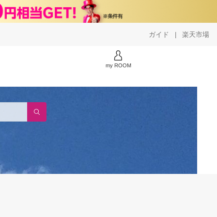
ガイド
楽天市場
|
my ROOM