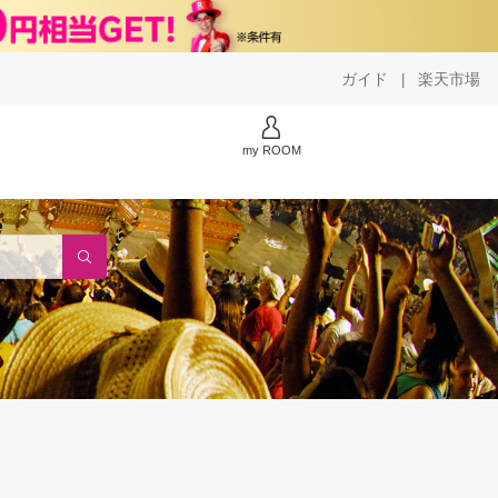
ガイド
楽天市場
|
my ROOM