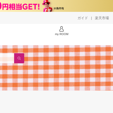
ガイド
楽天市場
|
my ROOM