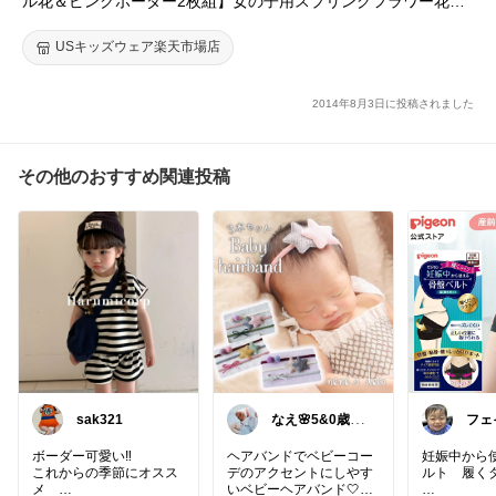
ル花＆ピンクボーダー2枚組】女の子用スプリングフラワー花柄
&ピンクボーダーノースリーブワンピース(ショーツ付き) 出産祝
い【レビューで送料無料】【楽ギフ_包装選択】
USキッズウェア楽天市場店
2014年8月3日に投稿されました
その他のおすすめ関連投稿
sak321
なえ🌸5&0歳マ
フェ
マ
謝で
ボーダー可愛い‼️
ヘアバンドでベビーコー
妊娠中から
これからの季節にオスス
デのアクセントにしやす
ルト 履く
メ
いベビーヘアバンド🤍