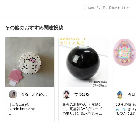
2014年7月20日に投稿されました
その他のおすすめ関連投稿
るる｜ときめく
てつはる
今
モノを探すひと
♥︎ˊ˗
｜𝑜𝑟𝑖𝑔𝑖𝑛𝑎𝑙 𝑝𝑖𝑐｜
最強の邪気払い・魔除け
10月発売 
sanrio house ୨୧
に。高品質AAAグレード
あっち
きゅ
のモリオン黒水晶丸玉
るぴんく/
ドットが可愛すぎるポー
（巾着付き）
ー プリキュ
チ♡
空間のエネルギーを整え
#楽天市場
たいデスク周りや書斎に