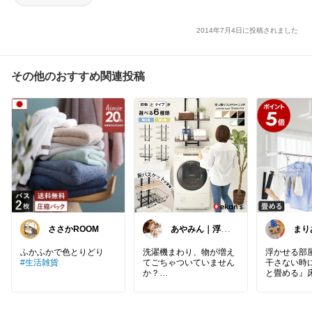
2014年7月4日に投稿されました
その他のおすすめ関連投稿
ささかROOM
あやみん｜浮か
まり
せる収納と快適
ご購
生活
💗
洗濯機まわり、物が増え
浮かせる部屋
#生活雑貨
てごちゃついていません
干さない時
か？
と畳める』
洗剤や柔軟剤の置き場所
から見た目も
がなくて、毎日の出し入
掃除の邪魔
れが地味にストレス…。
ん🤗♪