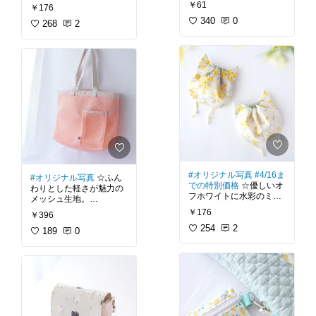
軽やかな1枚に＾＾
縫いやすく、コットンな
￥61
【おすすめグッズ】レッ
￥176
シュシュなど
白地に描かれた水彩調の
のでネッククーラーにも
スンバッグ、上履き入
ポコポコとした風合いで
340
0
花々。
268
2
この生地自体は透け感の
ぴったりです＾＾
れ、体操服袋、お弁当
#ハンドメイド
#生地
肌に触れる面積が少ない
抽象的なタッチでまるで
ある薄い生地なので、服
袋、コップ袋、ランチョ
#ママに優しい
#買って
リップル生地は、夏のハ
夢の中の風景のようで
を作るなら裏地付きもし
ただいまセール価格にて
ンマット、ナップサッ
よかった
#カントリー
ンドメイドにぴったりの
す。
くは重ね着を推奨です。
販売中！（7/23まで）
ク、ポーチ、移動ポケッ
#ガーリー
#女の子
生地。
今の季節におすすめの1
トなど
#入園入学準備
こちらはフランスのデザ
たっぷりワイド幅でロン
枚です(´∀｀）
こちらのリップル生地は
イナーさんとのコラボ生
グスカート作りにもおす
#ハンドメイド
#入園入学
ミモザの花が散りばめら
地とのこと。
すめ！
⭐ハンドメイドブログ
準備
#生地
#小鳥
#
れた、愛らしくもナチュ
カラフルだけど少し控え
軽やかな春夏ハンドメイ
「うろこのあれこれハン
メルヘン
#ボタニカル
ラルな雰囲気の1枚で
めな色合いなので、可愛
ドに是非😊
ドメイド」では、
#ネッ
#入園入学グッズ
#マ
す。
い花柄ですが大人小物と
ククーラー
の作り方を詳
マに優しい
してもぴったりです。
⭐私のブログでは、
#ネグ
細な手順画像付きで無料
私は今年こちらのシリー
リジェ
#かぼちゃパン
公開中⭐
ズのライトグレーの生地
私はこの生地で移動ポケ
ツ
の作り方を詳細な手順
で次女用の甚平を作りま
ットを作ったり、子ども
画像付きで無料公開中⭐
【おすすめグッズ】ネッ
#オリジナル写真
#4/16ま
#オリジナル写真
☆ふん
した。
のハーフパンツのポケッ
ククーラー、ポーチ、巾
での特別価格
☆優しいオ
わりとした軽さが魅力の
薄手の生地ですが裁断も
ト部分に使ったりしまし
【おすすめグッズ】スカ
着、ブラウス、スカー
フホワイトに水彩のミモ
メッシュ生地。
縫製もしやすかったです
た。
ート、ブラウス、チュニ
ト、トートバッグなど
ザが描かれたコットン生
＾＾
￥176
￥396
ック、パジャマ、ワンピ
地。
クッション性のあるラッ
個人的にはベージュとの
ース、ネグリジェ、かぼ
#ハンドメイド
#生地
254
2
セル織りのメッシュ生地
189
0
残り生地でお揃いの巾着
組み合わせが好みでした
ちゃパンツなど
#ママに優しい
#買って
ミモザ柄の生地も色々と
は、通気性・速乾性に優
バッグなんかも作りたい
＾＾
よかった
#北欧
#手描
ありますが、こちらの生
れた夏のハンドメイドに
なと思います。
#ハンドメイド
#生地
きタッチ
#女の子
#入
地は明るい色彩で柔らか
おすすめの1枚。
⭐ハンドメイドブログ
#ママに優しい
#オリジ
園入学準備
い雰囲気が素敵！
甚平以外にも夏のハンド
「うろこのあれこれハン
ナル写真
今回はこのシリーズの新
メイドにおすすめの1枚
ドメイド」では、
#入園
私はこの生地でネコ耳巾
色から「ピーチ」を使っ
です。
入学グッズ
#移動ポケッ
着を作ってみました。
て、巾着付きのトートバ
ト
の作り方を詳細な手順
華やかさと上品さがあっ
ッグを作ってみました＾