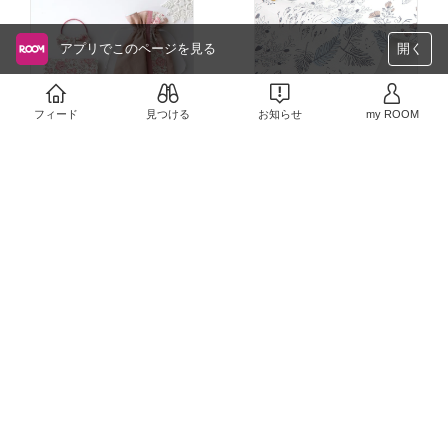
スンバッグ、上履き入
袋、コップ袋、ランチョ
甘すぎない色使いで、大
どの洋裁に、スタイやか
れ、体操服袋、お弁当
ンマット、ポーチ、移動
人小物にもするのも素敵
ぼちゃパンツなどのベビ
袋、コップ袋、ランチョ
ポケット、スモック、巾
です。
ーグッズに、ポーチやハ
ンマット、ポーチ、移動
アプリでこのページを見る
開く
着、ハンカチ、ブラウ
ンカチなどの大人小物に
ポケット、スモックなど
ス、チュニック、クッシ
生地は薄手のシーチング
最適な生地です。
ョンカバーなど
ぐらいなので、裏地をつ
#ハンドメイド
#入園入学
けて手提げや上履き入れ
この「
#アンバーズポー
準備
#生地
#ママに優
#ハンドメイド
#ママに優
フィード
見つける
お知らせ
my ROOM
なんかにも向いていま
ジー
」はカラフルで鮮や
しい
#ボタニカル
#花
しい
#生地
#無地
#パステ
す。
かな花柄が人気の柄。
柄
ルカラー
#くすみカラー
#
#クーポンで30％off
#北
リバティの中では華やか
買って良かった
欧
#ボタニカル
☆ナ
#オリジナル写真
☆し
小さめの柄なので小物作
な部類で、ほんの少しの
チュラルな風合いの薄手
なやかな薄さと繊細な柄
りにもぴったりの1枚で
面積でもとっても可愛い
コットン生地。
が人気のリバティのタナ
す😊
アイテムが出来上がりま
￥198
ローン生地。
す。
￥374
たくさんの植物や花に隠
400
0
⭐私のブログでは、
#入園
個人的におすすめの1
れた色々な動物たち。
掲載終了
リバティのタナローンは
入学グッズ
の作り方を詳
枚！
リスにシカ、うさぎにコ
軽やかで張りがあり、ギ
細な手順画像付きで無料
246
0
アラ？
ャザーやフリルを作ると
公開中⭐
今回はこの生地を布巾に
パッと見は上品で大人っ
綺麗に波打つのが魅力。
縫い付けて、ワンポイン
ぽいテイストの生地です
【おすすめグッズ】レッ
トアレンジしてみました
が、かくれんぼしている
ブラウスやワンピースな
スンバッグ、上履き入
😊
動物たちがとっても可愛
どの洋裁に、スタイやか
れ、体操服袋、お弁当
らしく、ベビー＆キッズ
ぼちゃパンツなどのベビ
袋、コップ袋、ランチョ
ダブルガーゼとの相性も
アイテムにもおすすめの
ーグッズに、ポーチやハ
ンマット、ポーチ、移動
良いので、花びらスタイ
1枚です♪
ンカチなどの大人小物に
ポケット、スモックなど
やフリルスタイなどにも
最適な生地です。
おすすめです。
生地は薄手なので、ふん
#ハンドメイド
#入園入学
わりとさせたいブラウス
様々な柄がありますが、
準備
#生地
#ママに優
⭐私のブログでは、ベビ
やワンピースなどの衣料
この「フェリシテ」は華
しい
#ボタニカル
#花
ーグッズ等の作り方を詳
#リバティ
#オリジナル写
品に。
やかで繊細な花柄が人気
柄
#デコレクションズ