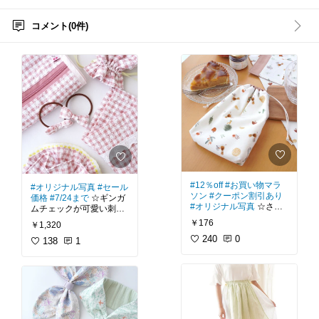
コメント(0件)
#12％off
#お買い物マラ
#オリジナル写真
#セール
ソン
#クーポン割引あり
価格
#7/24まで
☆ギンガ
#オリジナル写真
☆さら
ムチェックが可愛い刺繍
りとした手触りが心地よ
入り生地。
￥176
￥1,320
いオーガニックコットン
生地。
240
0
ナチュラルなローズピン
138
1
クのギンガムチェックと
白地に水彩調で描かれ
いうだけでも愛らしいの
た、優しい雰囲気の小鳥
に、そこにたっぷりと入
や植物。
ったお花とリボンの刺繍
つぶらな瞳がとっても可
がとっても華やかな1
愛いです♪
枚。
キノコやりんごもメルヘ