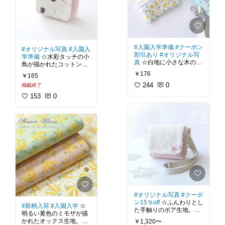
⭐私のブログでは、
#ネグ
画像付きで無料公開中⭐
てとってもいい感じで
＾
リジェ
#かぼちゃパン
す。
ツ
の作り方を詳細な手順
【おすすめグッズ】ポー
生地自体は家庭用ミシン
画像付きで無料公開中⭐
チ、巾着、ブラウス、ス
柔らかくて縫いやすいの
でも縫いやすく、裁断も
カート、トートバッグな
も魅力。
サクサク出来る扱いやす
【おすすめグッズ】浴
ど
ミモザ好きさん、ハンド
い生地という印象。
衣、甚平、パジャマ、ワ
#入園入学準備
#クーポン
#オリジナル写真
#入園入
メイド初心者さんにもお
生地端もボロボロになり
ンピース、ネグリジェ、
割引あり
#オリジナル写
#ハンドメイド
#生地
学準備
☆水彩タッチの小
すすめの1枚です😊
にくいです。
ハーフパンツ、かぼちゃ
真
☆白地に小さな木の実
#ママに優しい
#買って
鳥が描かれたコットン生
パンツなど
が描かれたコットン生
よかった
#北欧
#水彩
地。
⭐ハンドメイドブログ
￥176
バッグやポーチ類はもち
￥165
地。
#女の子
#入園入学準
「うろこのあれこれハン
ろん、リュックの背当て
#ハンドメイド
#生地
244
0
備
掲載終了
柔らかいパステルグレー
ドメイド」では、
#入園
部分とか肩紐カバーなん
#ママに優しい
#リップ
シンプルな色使いながら
に描かれた色々な小鳥た
入学グッズ
の作り方を詳
153
0
かにも向いている生地だ
ル
#浴衣
#甚平
#花
とっても可愛らしい雰囲
ち。
細な手順画像付きで無料
と思います😊
柄
#ミモザ
気の生地です。
丸っこいフォルムがとっ
公開中⭐
ひと目見て気に入って購
ても優しい雰囲気です＾
広幅154cmでお値段も手
入しました♪
＾
【おすすめグッズ】ポー
頃なのも魅力です♪
転々と散らばった足跡も
チ、巾着、ブラウス、ス
小さめの柄なので、ミニ
可愛いですよね。
カート、トートバッグな
これからの季節にどんど
ポーチやコップ袋などの
ど
ん使っていきたいですね
小物作りにもぴったり。
私はこの生地でミニミニ
(´∀｀）
大きめのアイテムなら逆
サイズのバッグを作りま
#ハンドメイド
#生地
に無地感覚で使えるのも
した。
#ママに優しい
#買って
⭐ハンドメイドブログ
魅力です。
小さめの柄なので小物作
よかった
#北欧
#水彩
「うろこのあれこれハン
りにぴったりです。
#女の子
#入園入学準
ドメイド」では、
#トー
生地は薄手。ギャザーな
備
#オリジナル写真
#クーポ
トバッグ
#入園入学グッ
んかも寄せやすいです。
この生地は小鳥クリエイ
ン15％off
☆ふんわりとし
ズ
の作り方を詳細な手順
私はこれで小さなファス
#新柄入荷
#入園入学
☆
ター「菜々すうじ」さん
た手触りのボア生地。
画像付きで無料公開中⭐
ナーポーチを作ったり、
明るい黄色のミモザが描
デザインの生地。
トートバッグの飾り布に
かれたオックス生地。
￥1,320〜
小鳥好きの方に是非おす