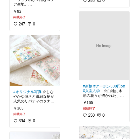
ブロードは、幅広いハン
295
0
工でキラリと光っている
家でお洗濯も出来る素材
ア生地。
ドメイドに使える便利な
のも綺麗ですよ♪
【おすすめグッズ】レッ
というのも高ポイントで
生地。
スンバッグ、上履き入
￥92
すよね。
白地に色とりどりのチュ
#ハンドメイド
#ポシェッ
れ、体操服袋、お弁当
掲載終了
ーリップが描かれたこち
シンプルに無地だけで作
ト
#巾着
#生地
#マ
袋、コップ袋、ランチョ
初夏のハンドメイドに保
らの生地。
って上品に仕上げるも良
マに優しい
247
0
#アデラジ
ンマット、ポーチ、移動
冷保温シート、おすすめ
華やかでとっても可愛ら
し、柄生地と組み合わせ
ャ
#リバティ
#タナロ
ポケット、スモック、巾
です！
しい雰囲気です。
て引き立て合うも良し。
ーン
#女の子
#星柄
着、ハンカチ
⭐私のブログでは、
#入園
スケア生地は薄手で針通
私は今回華やかな花柄の
#ハンドメイド
#ママに優
入学グッズ
の作り方を詳
No Image
りがよく、フリルなどが
生地に無地のブロードを
しい
#生地
#北欧
#ボタニ
細な手順画像付きで無料
綺麗に出るのが特徴。
組み合わせて、巾着袋を
カル
#くすみカラー
#買っ
公開中⭐
作りました＾＾
て良かった
今回はこのランダム柄を
【おすすめグッズ】ペッ
生かして、1枚布で作る
ブロードは薄手生地の中
トボトルカバー、お弁当
裏地付きフリル巾着にし
では程よい張りと、目の
袋、ランチトート、マグ
てみました♪
詰まった生地特有のほの
ホルダーなど
（作り方はブログにて公
かな光沢感が魅力。
開中）
#ハンドメイド
#入園入学
#新柄
#クーポン300円off
何かと便利な定番の無
準備
#生地
#ママに優
#入園入学
☆白地に水
#オリジナル写真
☆しな
ポーチやブラウスなどに
地、おすすめです！😊
しい
彩の花々が描かれた、デ
やかな薄さと繊細な柄が
もピッタリな、軽やかな
コレクションズのコット
人気のリバティのタナロ
雰囲気の1枚です＾＾
⭐私のブログでは、
￥165
#入園
ン生地。
ーン生地。
入学グッズ
などの作り方
￥363
掲載終了
⭐私のブログでは、
#入園
を詳細な手順画像付きで
濃いめのピンクや紫で描
掲載終了
リバティのタナローンは
250
0
入学グッズ
の作り方を詳
無料公開中⭐
かれた小花は可愛いけれ
軽やかで張りがあり、ギ
細な手順画像付きで無料
394
0
ど清楚な雰囲気。
ャザーやフリルを作ると
公開中⭐
【おすすめグッズ】レッ
程よい密度の柄配置なの
綺麗に波打つのが魅力。
スンバッグ、上履き入
でですっきりと上品なの
【おすすめグッズ】レッ
れ、体操服袋、お弁当
が魅力ですよね。
ブラウスやワンピースな