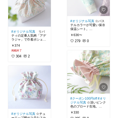
ット、クッションカバ
ンマット、ポーチ、移動
ー、ポーチ、巾着、バッ
私はこの生地を、キッズ
ポケット、スモックなど
こちらの素敵な新柄生地
グ、ベストなど
作務衣のポケットと紐部
が、33時間限定クーポン
分にポイント使いしてみ
#ハンドメイド
#入園入学
仕様で10％off！
#ハンドメイド
#ボア
#
ました。
準備
#生地
#ママに優
ファー
#生地
#ママに
温かみのある色使いなの
#オリジナル写真
☆パス
しい
#パステルカラー
薄めのコットン生地なの
優しい
#くすみカラー
#
も魅力です♪
テルカラーが可愛い保冷
で小物作りや洋服はもち
ナチュラル
#出産準備
保温シート。
ろん、リビングキッチン
#オリジナル写真
リバ
通常10cmあたり165円の
アイテムを作ってもお部
￥636〜
ティの定番人気柄「アデ
所、100円の特別価格
ペットボトルカバーやお
屋が華やかになりそうで
ラジャ」で巾着ポシェッ
（1/9まで！）
弁当袋の内側に使いたい
279
0
す♪
トを作りました。
のが保冷保温機能が備わ
￥374
可愛らしさと上品さを兼
った生地。
#お買い物マラソン
#マ
掲載終了
リバティのタナローンは
ね合わせているので、入
マに優しい
#デザイナ
色柄がとても繊細で素敵
園入学グッズ作りから大
304
2
こちらの保冷保温シート
ーズ生地
#ハンドメイ
な生地揃い。
人小物まで大活躍する1
は4層構造としっかりし
ド
#水彩
「アデラジャ」はその中
枚です😊
ているのに、ゴワゴワと
でも散りばめられた大小
色違いのグレーも可愛ら
固いことはなくとても柔
の星々がとても上品で華
しいんですよ！（もちろ
らかな手触りが特徴。
やかな生地です♪
ん両方購入しました）
無地と合わせるとその存
実際にペットボトルカバ
在感が引き立ちます。
生地自体は薄手でも張り
ーのの内生地として使っ
があって縫いやすいの
てみましたが、家庭用ミ
アデラジャも色々なカラ
で、ハンドメイド初心者
シンでもスイスイとスト
ー展開がされています
さんにもおすすめです。
レス無く縫えたのが印象
#クーポン100円off
#オリ
が、どれも星のきらめき
的です♪
ジナル写真
☆淡いピンク
がパッと目を惹く上品さ
⭐私のブログでは、
#入園
（このペットボトルカバ
色のブロード生地。
があります。
入学グッズ
などの作り方
ーの作り方はブログにて
を詳細な手順画像付きで
無料公開中）
￥330
#オリジナル写真
☆チュ
薄手でしなやかな無地の
所々にラメグリッター加
無料公開中⭐
ーリップ柄が上品なスケ