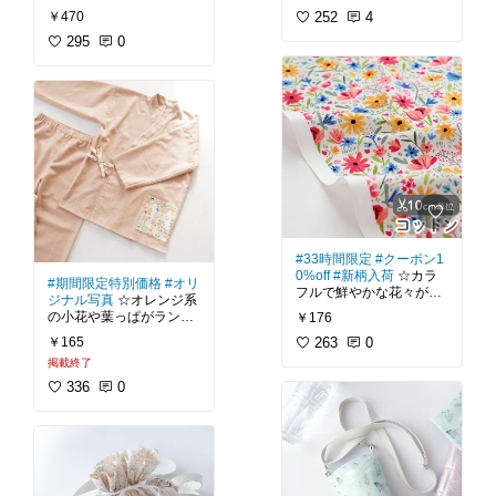
温かみのあるボア生地は
【おすすめグッズ】トー
使いました。
すめしたい1枚です😊
￥470
秋冬のハンドメイドにぴ
252
4
トバッグ、ポーチ、タブ
生地いっぱいに咲いたミ
ったり。
レットケース、肩紐カバ
私が買ったのはイエロー
モザの花。
295
0
⭐ハンドメイドブログ
こちらの生地はボアがパ
ー、リュックサックなど
の方ですが、ミント系、
ミモザの花って丸い形が
「うろこのあれこれハン
イナップルのような格子
淡ブルー系の生地と相性
とっても可愛らしい雰囲
ドメイド」では、
#入園
状になっていて、見た目
#ハンドメイド
#入園入学
が良いかなと思います😊
気ですよね♪
入学グッズ
の作り方を詳
がとってもお洒落な雰囲
準備
#生地
#ママに優
色違いの方も欲しいな
細な手順画像付きで無料
気です♪
しい
ぁ。
ベースの色は白、ピン
公開中⭐
ク、グリーンの3色。
両面タイプなので手触
⭐ハンドメイドブログ
どれも春らしく華やかな
【おすすめグッズ】ポー
り・柔らかさとも抜群。
「うろこのあれこれハン
印象で、春のポート・バ
チ、巾着、ブラウス、ス
思わず頬ずりしたくなる
ドメイド」では、
#入園
ッグ類やインテリア小物
カート、トートバッグな
触り心地＾＾
入学グッズ
の作り方を詳
作りにはもちろん、入園
ど
細な手順画像付きで無料
入学グッズ作りにもおす
私はこの生地とイチゴ刺
公開中⭐
すめです＾＾
#ハンドメイド
#生地
繍のヌビキルトで娘用の
#33時間限定
#クーポン1
#ママに優しい
#買って
ポシェットを作りまし
【おすすめグッズ】レッ
オックスは程よい張りと
0%off
#新柄入荷
☆カラ
よかった
#小鳥
#文鳥
た。
#期間限定特別価格
#オリ
スンバッグ、上履き入
厚みがあって縫いやすい
フルで鮮やかな花々が描
#水彩
冬のお出かけにぴったり
ジナル写真
☆オレンジ系
れ、体操服袋、お弁当
生地なのも魅力的ですよ
かれたコットン生地。
の可愛らしさです♪
の小花や葉っぱがランダ
￥176
袋、コップ袋、ランチョ
😊
ムに配置されたコットン
ンマット、ポーチ、移動
￥165
赤にオレンジ、青にグリ
263
0
ボア生地ですが案外縫い
生地。
ポケット、スモック、ワ
⭐私のブログでは、
#入園
ーン。
掲載終了
やすく、裁断しても生地
ンピースなど
入学グッズ
の作り方を詳
大小様々な花がハッとす
端からあまり抜け毛が出
優しいベージュ色に描か
336
0
細な手順画像付きで無料
るような濃いめのタッチ
ないのもおすすめポイン
れた、ふんわりとした雰
#ハンドメイド
#生地
公開中⭐
で描かれた、とても華や
トです😊
囲気の草花模様。
#ママに優しい
#買って
かな1枚。
どことなくレトロっぽさ
よかった
【おすすめグッズ】レッ
【おすすめグッズ】マフ
を感じさせる、おしゃれ
スンバッグ、上履き入
海外デザイナーさんらし
ラー、ネックウォーマ
な北欧テイストの薄手生
れ、体操服袋、お弁当
い明るい色彩がお洒落で
ー、スヌード、ブランケ
地です。
袋、コップ袋、ランチョ
すよね！