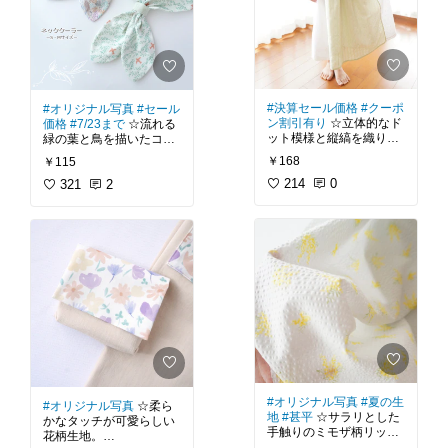
ンな感じで良いですよね
生地自体は薄めのポリエ
＾＾
ステル生地。
刺繍が入っているので薄
先月発売されたばかりの
手の割には結構しっかり
こちらの新柄生地で、ま
目の生地で、シワになり
ずは巾着とコースターを
にくいのが特徴です。
作ってみました。
#決算セール価格
#クーポ
#オリジナル写真
#セール
私はこの生地でランチョ
ン割引有り
☆立体的なド
価格
#7/23まで
☆流れる
薄手の生地なので巾着は
ンマットや巾着、シュシ
ット模様と縦縞を織り込
緑の葉と鳥を描いたコッ
ツイルの裏地をつけて。
ュに大判ファスナー袋に
んだスノーカットドビー
トン生地。
コースターには薄手の接
リボンまで作りました。
￥168
￥115
生地。
着芯を使ってしっかりと
有効生地幅×1mでこれだ
214
0
白地に流れる若々しい緑
321
2
した仕上がりにしまし
け作れるの、なかなかい
淡いパステルカラーの薄
葉の中を飛ぶオレンジの
た。
いですよね😊
地の生地に、ぽこぽこと
鳥。
した立体のドットと透か
フランスのデザイナーズ
愛らしい感じの柄でベビ
ただいまセール価格にて
しのような縦縞模様。
生地だけあって、色の対
ー＆キッズアイテムにお
販売中！（7/24まで）
一色の無地の生地です
比が心地良いおしゃれな
すすめですが、使ってい
今の季節におすすめの1
が、この織り模様が入る
印象の1枚です。
る色が控えめなので乙野
枚です(´∀｀）
ことでとても上品でニュ
なの私も遠慮なく使えま
アンスのある風合いにな
私好みの「白地×多色」
す(´∀｀）
⭐ハンドメイドブログ
っているのが魅力です。
に加えて、葉っぱも小鳥
「うろこのあれこれハン
も好きなモチーフなんで
大人可愛いメルヘン生地
ドメイド」では、巾着や
私はこの生地で娘用のロ
すよね♪
がお好きな方に是非！
ランチョンマットなどの
ングスカートを作りまし
と言うわけで、ダブルガ
作り方を詳細な手順画像
た。
ーゼとあわせてネックク
⭐私のブログでは、入園
付きで無料公開中⭐
ーラーを作ってみまし
入学グッズの作り方を詳
#オリジナル写真
#夏の生
#オリジナル写真
☆柔ら
白のレース生地とサイド
た。
細な手順画像付きで無料
【おすすめグッズ】ポー
地
#甚平
☆サラリとした
かなタッチが可愛らしい
のサテンリボンをプラス
公開中⭐
チ、巾着、ブラウス、ス
手触りのミモザ柄リップ
花柄生地。
して、春夏にぴったりの
サラリとした触り心地で
カート、トートバッグ、
ル生地。