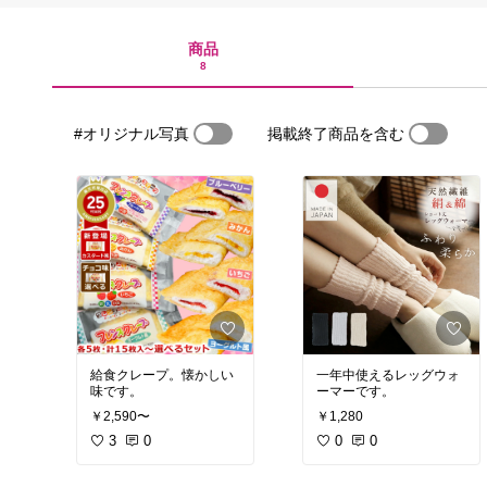
商品
8
#オリジナル写真
掲載終了商品を含む
給食クレープ。懐かしい
一年中使えるレッグウォ
味です。
ーマーです。
￥2,590〜
￥1,280
3
0
0
0