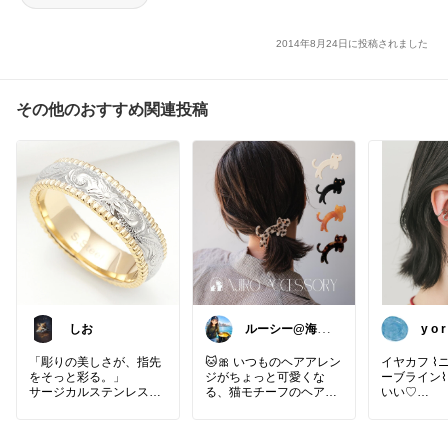
2014年8月24日に投稿されました
その他のおすすめ関連投稿
しお
ルーシー@海外
コスメとひとり
暮らし
「彫りの美しさが、指先
🐱🎀 いつものヘアアレン
イヤカフ ⌇
をそっと彩る。」
ジがちょっと可愛くな
ーブライン⌇
サージカルステンレスで
る、猫モチーフのヘアピ
いい♡
金属アレルギーに配慮し
ン✨
た、毎日着けられるハワ
#ニュアン
イアンジュエリーリン
髪をひとつにまとめて、
ン⌇