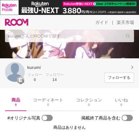
ガイド
楽天市場
|
kurumi
フォロー
フォロワー
フォローする
0
14
商品
コーディネート
コレクション
いいね
0
0
0
0
#オリジナル写真
掲載終了商品を含む
商品はありません