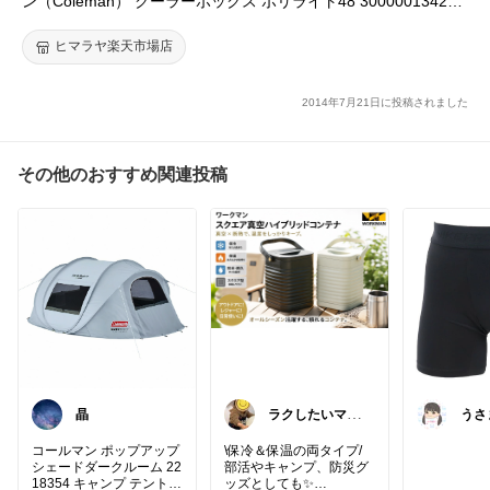
ン（Coleman） クーラーボックス ポリライト48 3000001342
【CLCB】
ヒマラヤ楽天市場店
2014年7月21日に投稿されました
その他のおすすめ関連投稿
晶
ラクしたいママ
うさ
🐿星花
er
コールマン ポップアップ
\保冷＆保温の両タイプ/
シェードダークルーム 22
部活やキャンプ、防災グ
18354 キャンプ テント C
ッズとしても✨