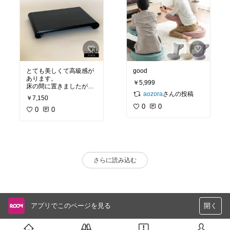
とても美しくて高級感が
good
あります。
￥5,999
床の間に置きましたが、
一気に雰囲気が変わりま
さんの投稿
aozora
￥7,150
した。もう少し大きくて
0
0
もいいかなと思いまし
0
0
た。
さらに読み込む
アプリでこのページを見る
開く